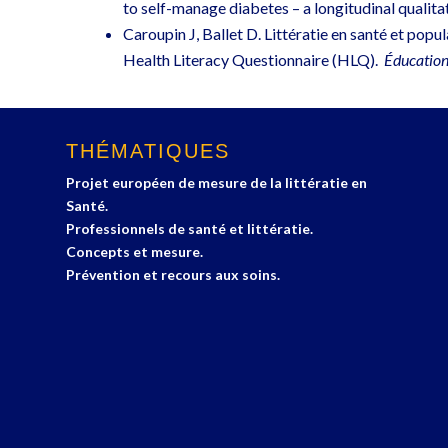
to self-manage diabetes – a longitudinal qualita
Caroupin J, Ballet D. Littératie en santé et popu
Health Literacy Questionnaire (HLQ).
Éducation,
THÉMATIQUES
Projet européen de mesure de la littératie en
Santé.
Professionnels de santé et littératie.
Concepts et mesure.
Prévention et recours aux soins.