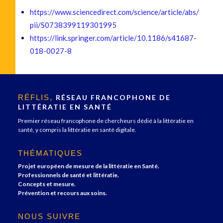
https://www.sciencedirect.com/science/article/abs/
pii/S0738399119301995
https://link.springer.com/article/10.1186/s41687-
018-0027-8
RÉFLIS,
RÉSEAU FRANCOPHONE DE
LITTÉRATIE EN SANTÉ
Premier réseau francophone de chercheurs dédié à la littératie en
santé, y compris la littératie en santé digitale.
THÉMATIQUES
Projet européen de mesure de la littératie en Santé.
Professionnels de santé et littératie.
Concepts et mesure.
Prévention et recours aux soins.
NOUS SUIVRE