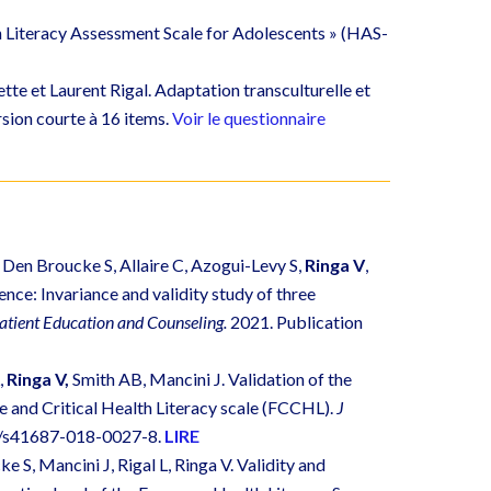
h Literacy Assessment Scale for Adolescents » (HAS-
te et Laurent Rigal. Adaptation transculturelle et
sion courte à 16 items.
Voir le questionnaire
n Den Broucke S, Allaire C, Azogui-Levy S,
Ringa V
,
ce: Invariance and validity study of three
atient Education and Counseling.
2021.
Publication
,
Ringa V,
Smith AB, Mancini J. Validation of the
e and Critical Health Literacy scale (FCCHL).
J
86/s41687-018-0027-8.
LIRE
 S, Mancini J, Rigal L, Ringa V. Validity and