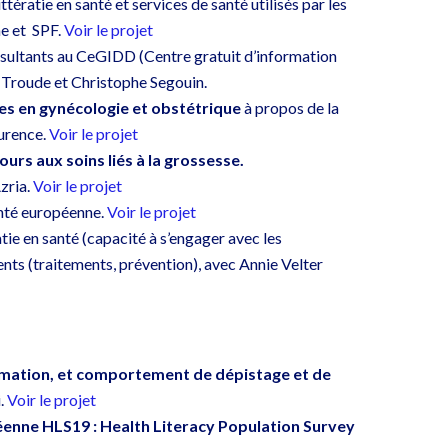
ittératie en santé et services de santé utilisés par les
e et
SPF.
Voir le projet
nsultants au
CeGIDD (
Centre gratuit d’information
Troude et Christophe Segouin.
es en gynécologie et obstétrique
à propos de la
aurence.
Voir le projet
ours aux soins liés à la grossesse.
zria.
Voir le projet
anté européenne.
Voir le projet
ie en santé (capacité à s’engager avec les
ts (traitements, prévention), avec Annie Velter
mation, et comportement de dépistage et de
.
Voir le projet
éenne HLS19 :
Health Literacy Population Survey