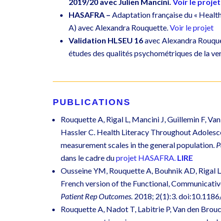
2019/20 avec Julien Mancini.
Voir le projet
HASAFRA –
Adaptation française du « Healt
A) avec Alexandra Rouquette.
Voir le projet
Validation HLSEU 16
avec Alexandra Rouquet
études des qualités psychométriques de la ver
PUBLICATIONS
Rouquette A, Rigal L, Mancini J, Guillemin F, Va
Hassler C. Health Literacy Throughout Adolescen
measurement scales in the general population.
P
dans le cadre du
projet HASAFRA.
LIRE
Ousseine YM, Rouquette A, Bouhnik AD, Rigal L
French version of the Functional, Communicativ
Patient Rep Outcomes.
2018; 2(1):3. doi:10.11
Rouquette A, Nadot T, Labitrie P, Van den Broucke