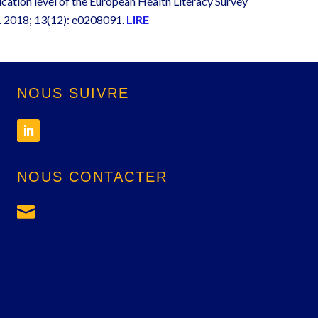
cation level of the European Health Literacy Survey
.
2018; 13(12): e0208091.
LIRE
NOUS SUIVRE
NOUS CONTACTER
