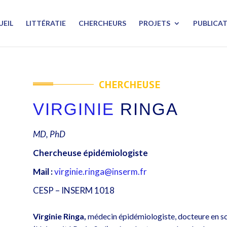
UEIL
LITTÉRATIE
CHERCHEURS
PROJETS
PUBLICA
CHERCHEUSE
VIRGINIE
RINGA
MD, PhD
Chercheuse épidémiologiste
Mail :
virginie.ringa@inserm.fr
CESP – INSERM 1018
Virginie Ringa,
médecin épidémiologiste, docteure en sci