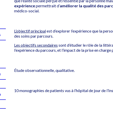
que réalité sociale perçue et ressentie par la personne ma
expérience
permettrait d’
améliorer la qualité des par
médico-social.
L’objectif principal
est d’explorer l’expérience que la perso
s
des soins par parcours.
Les objectifs secondaires
sont d’étudier le rôle de la litté
l’expérience du parcours, et l’impact de la prise en charge
Étude observationnelle, qualitative.
e
10 monographies de patients vus à l’hôpital de jour de l’In
n